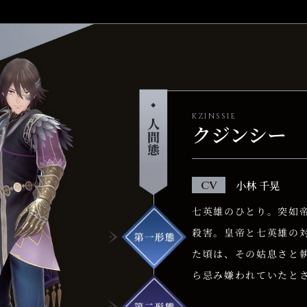
Amazon PS4版
KZINSSIE
クジンシー
小林 千晃
七英雄のひとり。突如
殺害。皇帝と七英雄の
た頃は、その姑息さと
ら忌み嫌われていたと