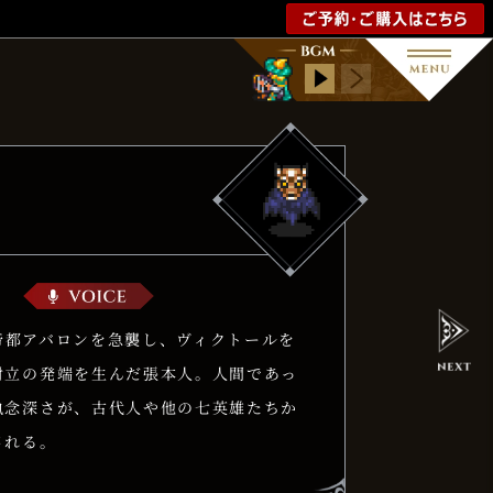
帝都アバロンを急襲し、ヴィクトールを
対立の発端を生んだ張本人。人間であっ
執念深さが、古代人や他の七英雄たちか
される。