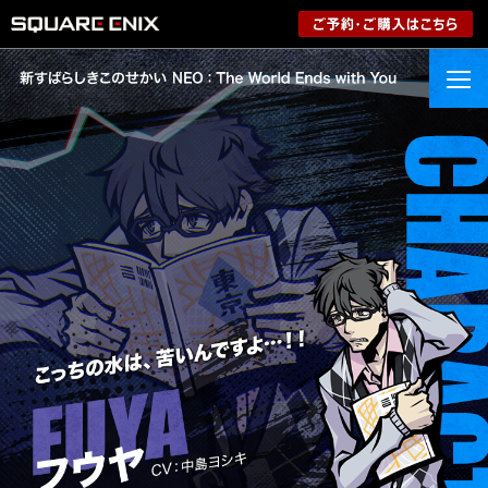
PS4版 e-STORE