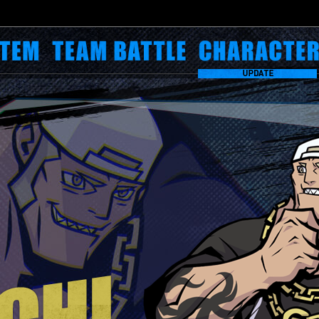
PS4版 e-STORE