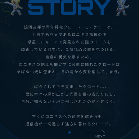
銀河連邦の青年将校クロード・C・ケニーは、
上官であり父であるロニキス指揮の下
惑星ミロキニアで発見された
謎のドームを
調査している最中に、見慣れぬ装置を見つける。
自身の勇気を示すため、
ロニキスの制止を聞かずに装置に触れたクロードは
まばゆい光に包まれ、その場から姿を消してしまう。
しばらくして目を覚ましたクロードは、
一面に木々の緑が広がる光景を
目の当たりにし、
自分が知らない土地に飛ばされたのだと気づく。
すぐにロニキスへの通信を試みるも、
通信機が一切通じず途方に暮れるクロード。
NEXT