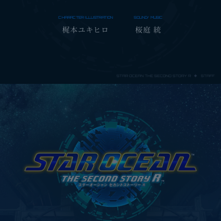
EDITION
『スターオーシャン セカンドストーリー R』の
CHARACTER ILLUSTRATION
SOUND/MUSIC
梶本ユキヒロ
桜庭 統
楽曲が収録されたCD4枚組の
オリジナル・サウンドトラック(※)をスリーブケースに
収めた特別仕様。
※『STAR OCEAN THE SECOND STORY R ORIGINAL
SOUNDTRACK』は、今後単品でも販売を予定しておりま
す。収録内容は予告なく変更になる可能性がございます。
STAR OCEAN THE SECOND STORY R
アートブック
梶本ユキヒロ氏が描く『スターオーシャン セカンドスト
ーリー R』のキャラクターイラストなどを収録したアー
トブック。
STAR OCEAN THE SECOND STORY R
台本集
『スターオーシャン セカンドストーリー R』ゲーム本編
の日本語音声収録時に使用された台本の改訂版。エクス