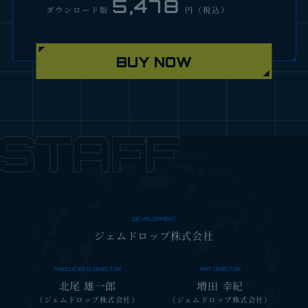
5,478
ダウンロード版
円（税込）
BUY NOW
22,222
円（税込）
『スターオーシャン セカンドストーリー R コレクター
ズエディション』が数量限定で登場！
ゲーム本編ほか、様々な特典を同梱した豪華セットで
す。
DEVELOPMENT
ジェムドロップ株式会社
特典内容
PRODUCER & DIRECTOR
ART DIRECTOR
STAR OCEAN THE SECOND STORY R
北尾 雄一郎
増田 幸紀
ORIGINAL SOUNDTRACK COLLECTOR'S
（ジェムドロップ株式会社）
（ジェムドロップ株式会社）