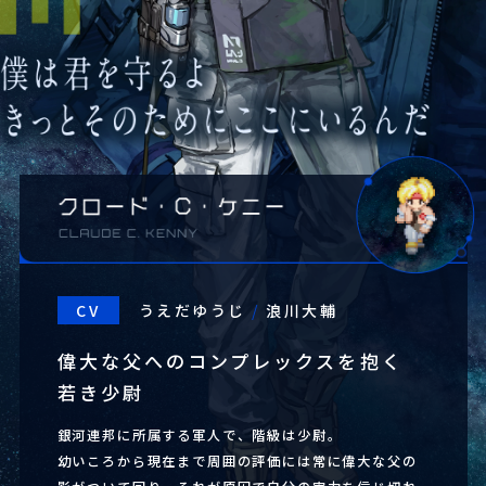
CV
うえだゆうじ
/
浪川大輔
偉大な父へのコンプレックスを抱く
Official Account
若き少尉
NEWS
銀河連邦に所属する軍人で、階級は少尉。
体験版配信開始のお知らせ
幼いころから現在まで周囲の評価には常に偉大な父の
2023.09.15.