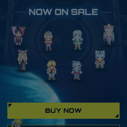
ペル編、エナジーネーデ編、プライベートアクション編
の3巻組で、豪華なボックス付き。
STAR OCEAN THE SECOND STORY R
ミニアクリルスタンド コレクションボックス
厚さ8mmの、自立ができるアクリルスタンド。
13人の仲間キャラクターや十賢者など、24種がセット
になった豪華なコレクションボックスです。一緒に飾る
ことができる背景パーツ同梱。
BUY NOW