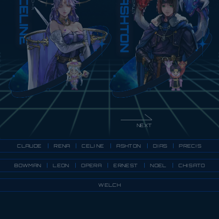
NEXT
CLAUDE
ASHTON
CELINE
PRECIS
RENA
DIAS
BOWMAN
CHISATO
ERNEST
OPERA
LEON
NOEL
WELCH