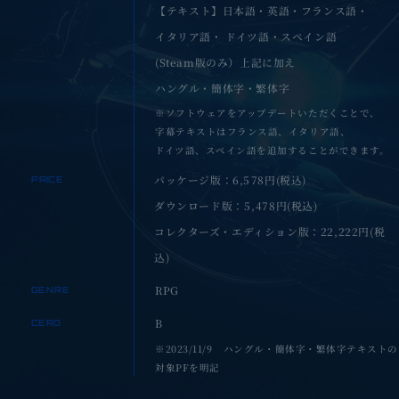
【テキスト】日本語・英語・フランス語・
イタリア語・
ドイツ語・スペイン語
(Steam版のみ）上記に加え
ハングル・簡体字・繁体字
※ソフトウェアをアップデートいただくことで、
字幕テキストは
フランス語、イタリア語、
ドイツ語、スペイン語を
追加することができます。
パッケージ版：
6,578
円(税込)
PRICE
ダウンロード版：
5,478
円(税込)
コレクターズ・エディション版：
22,222
円(税
込)
RPG
GENRE
B
CERO
※2023/11/9 ハングル・簡体字・繁体字テキストの
対象PFを明記