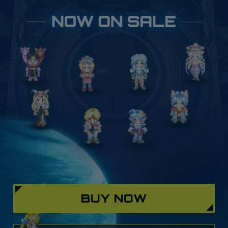
ペル編、エナジーネーデ編、プライベートアクション編
の3巻組で、豪華なボックス付き。
STAR OCEAN THE SECOND STORY R
ミニアクリルスタンド コレクションボックス
厚さ8mmの、自立ができるアクリルスタンド。
13人の仲間キャラクターや十賢者など、24種がセット
になった豪華なコレクションボックスです。一緒に飾る
ことができる背景パーツ同梱。
BUY NOW