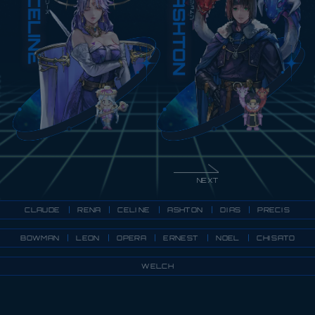
NEXT
CLAUDE
ASHTON
CELINE
PRECIS
RENA
DIAS
BOWMAN
CHISATO
ERNEST
OPERA
LEON
NOEL
WELCH