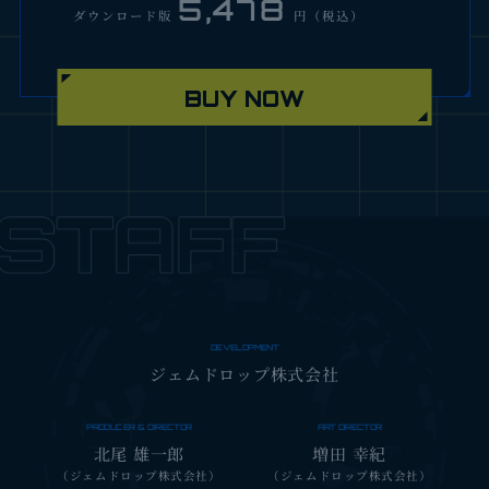
5,478
ダウンロード版
円（税込）
BUY NOW
22,222
円（税込）
『スターオーシャン セカンドストーリー R コレクター
ズエディション』が数量限定で登場！
ゲーム本編ほか、様々な特典を同梱した豪華セットで
す。
DEVELOPMENT
ジェムドロップ株式会社
特典内容
PRODUCER & DIRECTOR
ART DIRECTOR
STAR OCEAN THE SECOND STORY R
北尾 雄一郎
増田 幸紀
ORIGINAL SOUNDTRACK COLLECTOR'S
（ジェムドロップ株式会社）
（ジェムドロップ株式会社）