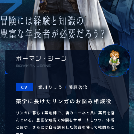
CV
堀川りょう
/
藤原啓治
薬学に長けたリンガのお悩み相談役
Official Account
リンガに暮らす薬剤師で、妻のニーネと共に薬局を営
NEWS
んでいる。豊富な知識で仲間をサポートしつつ、体術
と気功、さらには自ら調合した薬品を使って戦闘もこ
体験版配信開始のお知らせ
2023.09.15.