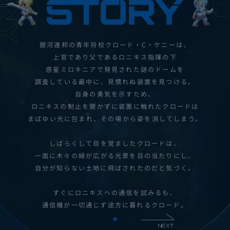
銀河連邦の青年将校クロード・C・ケニーは、
上官であり父であるロニキス指揮の下
惑星ミロキニアで発見された
謎のドームを
調査している最中に、見慣れぬ装置を見つける。
自身の勇気を示すため、
ロニキスの制止を聞かずに装置に触れたクロードは
まばゆい光に包まれ、その場から姿を消してしまう。
しばらくして目を覚ましたクロードは、
一面に木々の緑が広がる光景を
目の当たりにし、
自分が知らない土地に飛ばされたのだと気づく。
すぐにロニキスへの通信を試みるも、
通信機が一切通じず途方に暮れるクロード。
NEXT