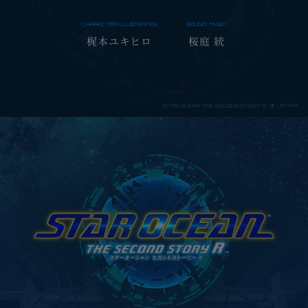
EDITION
『スターオーシャン セカンドストーリー R』の
CHARACTER ILLUSTRATION
SOUND/MUSIC
梶本ユキヒロ
桜庭 統
楽曲が収録されたCD4枚組の
オリジナル・サウンドトラック(※)をスリーブケースに
収めた特別仕様。
※『STAR OCEAN THE SECOND STORY R ORIGINAL
SOUNDTRACK』は、今後単品でも販売を予定しておりま
す。収録内容は予告なく変更になる可能性がございます。
STAR OCEAN THE SECOND STORY R
アートブック
梶本ユキヒロ氏が描く『スターオーシャン セカンドスト
ーリー R』のキャラクターイラストなどを収録したアー
トブック。
STAR OCEAN THE SECOND STORY R
台本集
『スターオーシャン セカンドストーリー R』ゲーム本編
の日本語音声収録時に使用された台本の改訂版。エクス