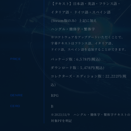
【テキスト】日本語・英語・フランス語・
イタリア語・
ドイツ語・スペイン語
(Steam版のみ）上記に加え
ハングル・簡体字・繁体字
※ソフトウェアをアップデートいただくことで、
字幕テキストは
フランス語、イタリア語、
ドイツ語、スペイン語を
追加することができます。
パッケージ版：
6,578
円(税込)
PRICE
ダウンロード版：
5,478
円(税込)
コレクターズ・エディション版：
22,222
円(税
込)
RPG
GENRE
B
CERO
※2023/11/9 ハングル・簡体字・繁体字テキストの
対象PFを明記