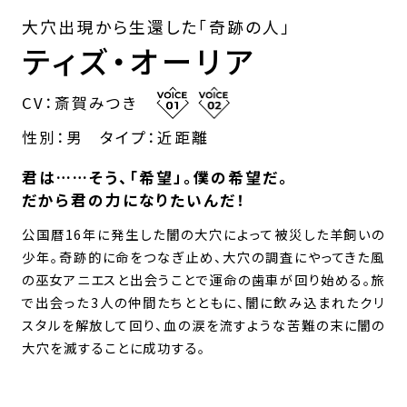
大穴出現から生還した「奇跡の人」
ティズ・オーリア
CV：斎賀みつき
性別：男
タイプ：近距離
君は……そう、「希望」。僕の希望だ。
だから君の力になりたいんだ！
公国暦16年に発生した闇の大穴によって被災した羊飼いの
少年。奇跡的に命をつなぎ止め、大穴の調査にやってきた風
の巫女アニエスと出会うことで運命の歯車が回り始める。旅
で出会った3人の仲間たちとともに、闇に飲み込まれたクリ
スタルを解放して回り、血の涙を流すような苦難の末に闇の
大穴を滅することに成功する。