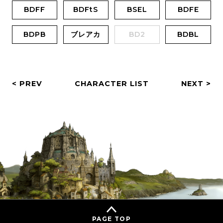
BDFF
BDFtS
BSEL
BDFE
BDPB
ブレアカ
BD2
BDBL
< PREV
CHARACTER LIST
NEXT >
PAGE TOP