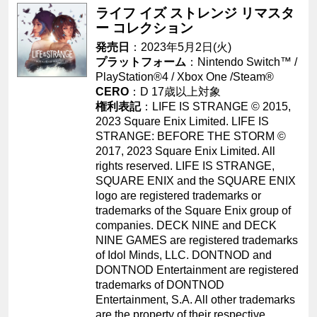
ライフ イズ ストレンジ リマスタ
ー コレクション
発売日
：2023年5月2日(火)
プラットフォーム
：Nintendo Switch™ /
PlayStation®4 /
Xbox One
/Steam®
CERO
：D 17歳以上対象
権利表記
：LIFE IS STRANGE © 2015,
2023 Square Enix Limited. LIFE IS
STRANGE: BEFORE THE STORM ©
2017, 2023 Square Enix Limited. All
rights reserved. LIFE IS STRANGE,
SQUARE ENIX and the SQUARE ENIX
logo are registered trademarks or
trademarks of the Square Enix group of
companies. DECK NINE and DECK
NINE GAMES are registered trademarks
of Idol Minds, LLC. DONTNOD and
DONTNOD Entertainment are registered
trademarks of DONTNOD
Entertainment, S.A. All other trademarks
are the property of their respective