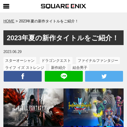
SQUARE ENIX 公式サイトメニュー
HOME
2023年夏の新作タイトルをご紹介！
ゲーム
2023年夏の新作タイトルをご紹介！
マガジン＆ブックス
ミュージック
2023.06.29
グッズ
スターオーシャン
ドラゴンクエスト
ファイナルファンタジー
ライフ イズ ストレンジ
新作紹介
結合男子
ストア
メンバーズ
動画
コラム
会社情報
採用情報
SQUARE ENIX サイト内検索