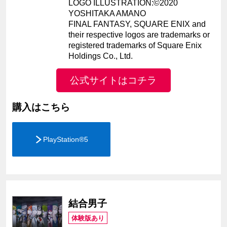
LOGO ILLUSTRATION:©2020
YOSHITAKA AMANO
FINAL FANTASY, SQUARE ENIX and
their respective logos are trademarks or
registered trademarks of Square Enix
Holdings Co., Ltd.
公式サイトはコチラ
購入はこちら
PlayStation®5
結合男子
体験版あり