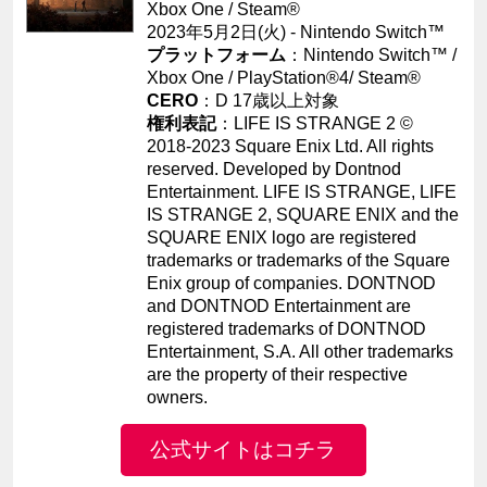
Xbox One / Steam®
2023年5月2日(
火
) - Nintendo Switch™
プラットフォーム
：
Nintendo Switch™
/
Xbox One / PlayStation®4/ Steam®
CERO
：D 17歳以上対象
権利表記
：LIFE IS STRANGE 2 ©
2018-2023 Square Enix Ltd. All rights
reserved. Developed by Dontnod
Entertainment. LIFE IS STRANGE, LIFE
IS STRANGE 2, SQUARE ENIX and the
SQUARE ENIX logo are registered
trademarks or trademarks of the Square
Enix group of companies. DONTNOD
and DONTNOD Entertainment are
registered trademarks of DONTNOD
Entertainment, S.A. All other trademarks
are the property of their respective
owners.
公式サイトはコチラ