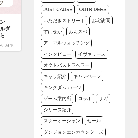
JUST CAUSE
OUTRIDERS
いただきストリート
お宅訪問
ン
ルダ
すばせか
みんスぺ
らっ
アニマルウォッチング
20.09.10
インタビュー
イヴァリース
オクトパストラベラー
キャラ紹介
キャンペーン
キングダム ハーツ
ゲーム案内所
コラボ
サガ
シリーズ紹介
スターオーシャン
セール
ダンジョンエンカウンターズ