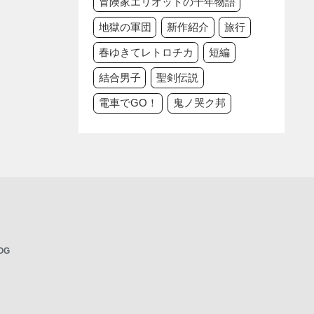
冒険家エリオットの千年物語
地獄の軍団
新作紹介
旅行
春ゆきてレトロチカ
短編
結合男子
聖剣伝説
電車でGO！
鬼ノ哭ク邦
OG