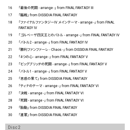
16
「最後の死闘 - arrange -」 from FINAL FANTASY III
17
「臨戦」 from DISSIDIA FINAL FANTASY
18
「ファイナルファンタジーIV メインテーマ - arrange -」 from FINAL
FANTASY IV
19
「ゴルベーザ四天王とのバトル - arrange -」 from FINAL FANTASY IV
20
「バトル2 - arrange -」 from FINAL FANTASY IV
21
「勝利ファンファーレ - Chaos -」 from DISSIDIA FINAL FANTASY
22
「4つの心 - arrange -」 from FINAL FANTASY V
23
「ビッグブリッヂの死闘 - arrange -」 from FINAL FANTASY V
24
「バトル1 - arrange -」 from FINAL FANTASY V
25
「思惑の果て」 from DISSIDIA FINAL FANTASY
26
「ティナのテーマ - arrange -」 from FINAL FANTASY VI
27
「決戦 - arrange -」 from FINAL FANTASY VI
28
「死闘 - arrange -」 from FINAL FANTASY VI
29
「胎動」 from DISSIDIA FINAL FANTASY
30
「進軍」 from DISSIDIA FINAL FANTASY
Disc2