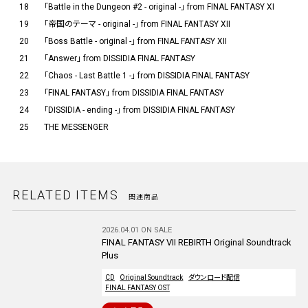
18
「Battle in the Dungeon #2 - original -」 from FINAL FANTASY XI
19
「帝国のテーマ - original -」 from FINAL FANTASY XII
20
「Boss Battle - original -」 from FINAL FANTASY XII
21
「Answer」 from DISSIDIA FINAL FANTASY
22
「Chaos - Last Battle 1 -」 from DISSIDIA FINAL FANTASY
23
「FINAL FANTASY」 from DISSIDIA FINAL FANTASY
24
「DISSIDIA - ending -」 from DISSIDIA FINAL FANTASY
25
THE MESSENGER
RELATED ITEMS
関連商品
2026.04.01 ON SALE
FINAL FANTASY VII REBIRTH Original Soundtrack
Plus
CD
Original Soundtrack
ダウンロード配信
FINAL FANTASY OST