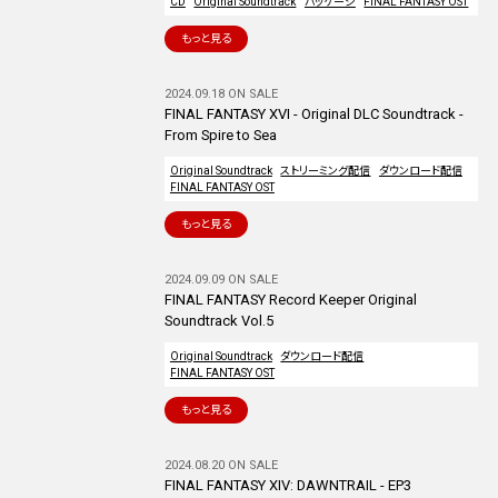
CD
Original Soundtrack
パッケージ
FINAL FANTASY OST
もっと見る
2024.09.18 ON SALE
FINAL FANTASY XVI - Original DLC Soundtrack -
From Spire to Sea
Original Soundtrack
ストリーミング配信
ダウンロード配信
FINAL FANTASY OST
もっと見る
2024.09.09 ON SALE
FINAL FANTASY Record Keeper Original
Soundtrack Vol.5
Original Soundtrack
ダウンロード配信
FINAL FANTASY OST
もっと見る
2024.08.20 ON SALE
FINAL FANTASY XIV: DAWNTRAIL - EP3