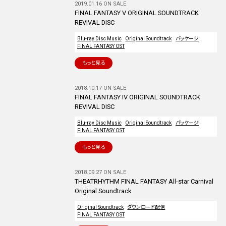
2019.01.16 ON SALE
FINAL FANTASY V ORIGINAL SOUNDTRACK
REVIVAL DISC
Blu-ray Disc Music
Original Soundtrack
パッケージ
FINAL FANTASY OST
もっと見る
2018.10.17 ON SALE
FINAL FANTASY IV ORIGINAL SOUNDTRACK
REVIVAL DISC
Blu-ray Disc Music
Original Soundtrack
パッケージ
FINAL FANTASY OST
もっと見る
2018.09.27 ON SALE
THEATRHYTHM FINAL FANTASY All-star Carnival
Original Soundtrack
Original Soundtrack
ダウンロード配信
FINAL FANTASY OST