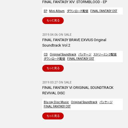
FINAL FANTASY XIV: STORMBLOOD - EP
EP
Mini Album
ダウンロード配信
FINAL FANTASY OST
もっと見る
2019.04.06 ON SALE
FINAL FANTASY BRAVE EXVIUS Original
Soundtrack Vol.2
CD
Original Soundtrack
パッケージ
ストリーミング配信
ダウンロード配信
FINAL FANTASY OST
もっと見る
2019.03.27 ON SALE
FINAL FANTASY VI ORIGINAL SOUNDTRACK
REVIVAL DISC
Blu-ray Disc Music
Original Soundtrack
パッケージ
FINAL FANTASY OST
もっと見る