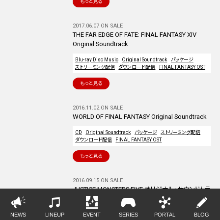
もっと見る
2017.06.07 ON SALE
THE FAR EDGE OF FATE: FINAL FANTASY XIV
Original Soundtrack
Blu-ray Disc Music
Original Soundtrack
パッケージ
ストリーミング配信
ダウンロード配信
FINAL FANTASY OST
もっと見る
2016.11.02 ON SALE
WORLD OF FINAL FANTASY Original Soundtrack
CD
Original Soundtrack
パッケージ
ストリーミング配信
ダウンロード配信
FINAL FANTASY OST
もっと見る
2016.09.15 ON SALE
JUSTICE MONSTERS FIVE オリジナル・サウンドトラ
ック From FFXV UNIVERSE
OTHERS
CD
Original Soundtrack
パッケージ
NEWS
LINEUP
EVENT
SERIES
PORTAL
BLOG