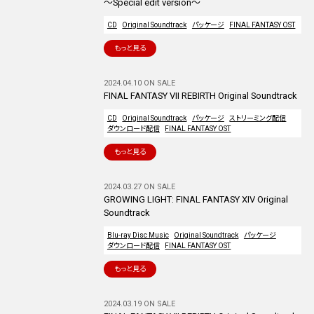
～Special edit version～
CD
Original Soundtrack
パッケージ
FINAL FANTASY OST
もっと見る
2024.04.10 ON SALE
FINAL FANTASY VII REBIRTH Original Soundtrack
CD
Original Soundtrack
パッケージ
ストリーミング配信
ダウンロード配信
FINAL FANTASY OST
もっと見る
2024.03.27 ON SALE
GROWING LIGHT: FINAL FANTASY XIV Original
Soundtrack
Blu-ray Disc Music
Original Soundtrack
パッケージ
ダウンロード配信
FINAL FANTASY OST
もっと見る
2024.03.19 ON SALE