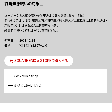
終焉無き戦いの幻想曲
ユーザーから人気の高い歴代FF楽曲の数々を惜しみなく収録！
それらの名曲に加え、石元丈晴／関戸剛／鈴木光人／土橋稔らによる新規楽曲・
新規アレンジ曲をも加えた超豪華な内容。
終焉無き戦いの幻想曲が今、奏でられる…。
発売日
2008.12.24
価格
¥3,143 (¥2,857+tax)
SQUARE ENIX e-STOREで購入する
Sony Music Shop
配信まとめ（Linkfire）