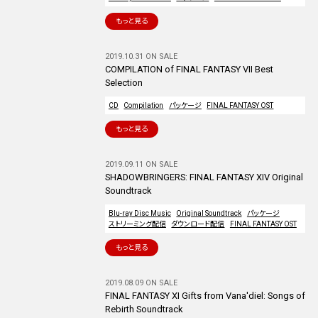
もっと見る
2019.10.31 ON SALE
COMPILATION of FINAL FANTASY VII Best
Selection
CD
Compilation
パッケージ
FINAL FANTASY OST
もっと見る
2019.09.11 ON SALE
SHADOWBRINGERS: FINAL FANTASY XIV Original
Soundtrack
Blu-ray Disc Music
Original Soundtrack
パッケージ
ストリーミング配信
ダウンロード配信
FINAL FANTASY OST
もっと見る
2019.08.09 ON SALE
FINAL FANTASY XI Gifts from Vana'diel: Songs of
Rebirth Soundtrack