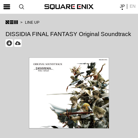
JP
EN
SQUARE ENIX 公式サイトメニュー
LINE UP
ゲーム
DISSIDIA FINAL FANTASY Original Soundtrack
マガジン＆ブックス
ミュージック
グッズ
ストア
メンバーズ
動画
コラム
会社情報
採用情報
SQUARE ENIX サイト内検索