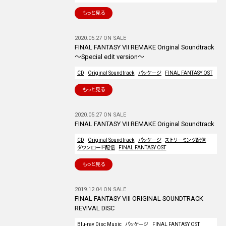
もっと見る
2020.05.27 ON SALE
FINAL FANTASY VII REMAKE Original Soundtrack
～Special edit version～
CD
Original Soundtrack
パッケージ
FINAL FANTASY OST
もっと見る
2020.05.27 ON SALE
FINAL FANTASY VII REMAKE Original Soundtrack
CD
Original Soundtrack
パッケージ
ストリーミング配信
ダウンロード配信
FINAL FANTASY OST
もっと見る
2019.12.04 ON SALE
FINAL FANTASY VIII ORIGINAL SOUNDTRACK
REVIVAL DISC
Blu-ray Disc Music
パッケージ
FINAL FANTASY OST