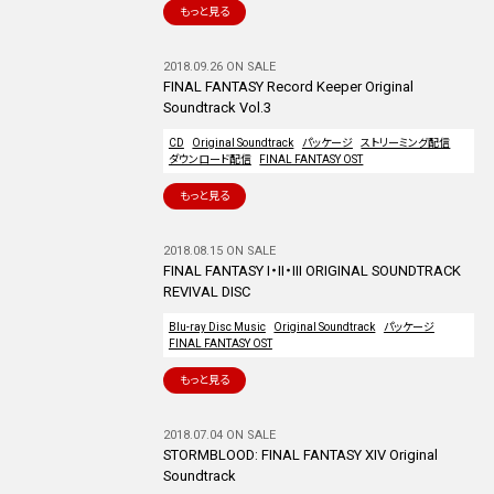
もっと見る
2018.09.26 ON SALE
FINAL FANTASY Record Keeper Original
Soundtrack Vol.3
CD
Original Soundtrack
パッケージ
ストリーミング配信
ダウンロード配信
FINAL FANTASY OST
もっと見る
2018.08.15 ON SALE
FINAL FANTASY I・II・III ORIGINAL SOUNDTRACK
REVIVAL DISC
Blu-ray Disc Music
Original Soundtrack
パッケージ
FINAL FANTASY OST
もっと見る
2018.07.04 ON SALE
STORMBLOOD: FINAL FANTASY XIV Original
Soundtrack