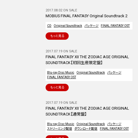
2017.08.02 ON SALE
MOBIUS FINAL FANTASY Original Soundtrack 2
CD
Original Soundtrack
パッケージ
FINAL FANTASY OST
もっと見る
2017.07.19 ON SALE
FINAL FANTASY XII THE ZODIAC AGE ORIGINAL
SOUNDTRACK【初回生産限定盤】
Blu-ray Disc Music
Original Soundtrack
パッケージ
FINAL FANTASY OST
もっと見る
2017.07.19 ON SALE
FINAL FANTASY XII THE ZODIAC AGE ORIGINAL
SOUNDTRACK【通常盤】
Blu-ray Disc Music
Original Soundtrack
パッケージ
ストリーミング配信
ダウンロード配信
FINAL FANTASY OST