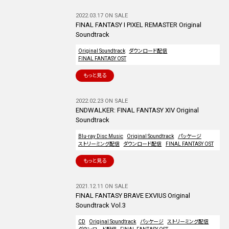
2022.03.17 ON SALE
FINAL FANTASY I PIXEL REMASTER Original
Soundtrack
Original Soundtrack
ダウンロード配信
FINAL FANTASY OST
もっと見る
2022.02.23 ON SALE
ENDWALKER: FINAL FANTASY XIV Original
Soundtrack
Blu-ray Disc Music
Original Soundtrack
パッケージ
ストリーミング配信
ダウンロード配信
FINAL FANTASY OST
もっと見る
2021.12.11 ON SALE
FINAL FANTASY BRAVE EXVIUS Original
Soundtrack Vol.3
CD
Original Soundtrack
パッケージ
ストリーミング配信