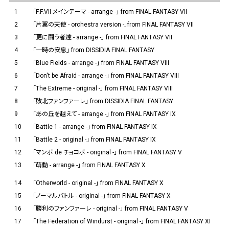
1
「F.F.VII メインテーマ - arrange -」 from FINAL FANTASY VII
2
「片翼の天使 - orchestra version -」from FINAL FANTASY VII
3
「更に闘う者達 - arrange -」 from FINAL FANTASY VII
4
「一時の安息」 from DISSIDIA FINAL FANTASY
5
「Blue Fields - arrange -」 from FINAL FANTASY VIII
6
「Don't be Afraid - arrange -」 from FINAL FANTASY VIII
7
「The Extreme - original -」 from FINAL FANTASY VIII
8
「敗北ファンファーレ」 from DISSIDIA FINAL FANTASY
9
「あの丘を越えて - arrange -」 from FINAL FANTASY IX
10
「Battle 1 - arrange -」 from FINAL FANTASY IX
11
「Battle 2 - original -」 from FINAL FANTASY IX
12
「マンボ de チョコボ - original -」 from FINAL FANTASY V
13
「萌動 - arrange -」 from FINAL FANTASY X
14
「Otherworld - original -」 from FINAL FANTASY X
15
「ノーマルバトル - original -」 from FINAL FANTASY X
16
「勝利のファンファーレ - original -」 from FINAL FANTASY V
17
「The Federation of Windurst - original -」 from FINAL FANTASY XI