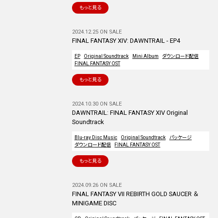
もっと見る
2024.12.25 ON SALE
FINAL FANTASY XIV: DAWNTRAIL - EP4
EP
Original Soundtrack
Mini Album
ダウンロード配信
FINAL FANTASY OST
もっと見る
2024.10.30 ON SALE
DAWNTRAIL: FINAL FANTASY XIV Original
Soundtrack
Blu-ray Disc Music
Original Soundtrack
パッケージ
ダウンロード配信
FINAL FANTASY OST
もっと見る
2024.09.26 ON SALE
FINAL FANTASY VII REBIRTH GOLD SAUCER ＆
MINIGAME DISC