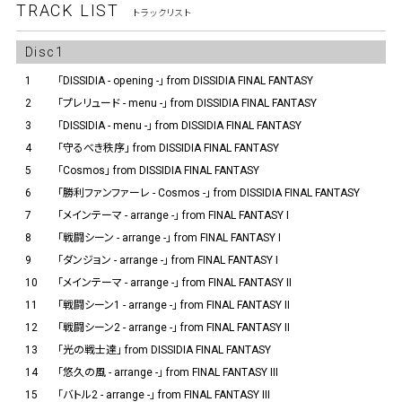
TRACK LIST
トラックリスト
Disc1
1
「DISSIDIA - opening -」 from DISSIDIA FINAL FANTASY
2
「プレリュード - menu -」 from DISSIDIA FINAL FANTASY
3
「DISSIDIA - menu -」 from DISSIDIA FINAL FANTASY
4
「守るべき秩序」 from DISSIDIA FINAL FANTASY
5
「Cosmos」 from DISSIDIA FINAL FANTASY
6
「勝利ファンファーレ - Cosmos -」 from DISSIDIA FINAL FANTASY
7
「メインテーマ - arrange -」 from FINAL FANTASY I
8
「戦闘シーン - arrange -」 from FINAL FANTASY I
9
「ダンジョン - arrange -」 from FINAL FANTASY I
10
「メインテーマ - arrange -」 from FINAL FANTASY II
11
「戦闘シーン1 - arrange -」 from FINAL FANTASY II
12
「戦闘シーン2 - arrange -」 from FINAL FANTASY II
13
「光の戦士達」 from DISSIDIA FINAL FANTASY
14
「悠久の風 - arrange -」 from FINAL FANTASY III
15
「バトル2 - arrange -」 from FINAL FANTASY III