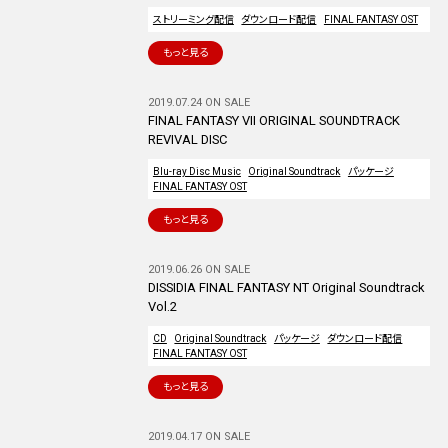
ストリーミング配信
ダウンロード配信
FINAL FANTASY OST
もっと見る
2019.07.24 ON SALE
FINAL FANTASY VII ORIGINAL SOUNDTRACK
REVIVAL DISC
Blu-ray Disc Music
Original Soundtrack
パッケージ
FINAL FANTASY OST
もっと見る
2019.06.26 ON SALE
DISSIDIA FINAL FANTASY NT Original Soundtrack
Vol.2
CD
Original Soundtrack
パッケージ
ダウンロード配信
FINAL FANTASY OST
もっと見る
2019.04.17 ON SALE