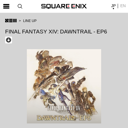
JP
EN
SQUARE ENIX 公式サイトメニュー
LINE UP
ゲーム
FINAL FANTASY XIV: DAWNTRAIL - EP6
マガジン＆ブックス
ミュージック
グッズ
ストア
メンバーズ
動画
コラム
会社情報
採用情報
SQUARE ENIX サイト内検索