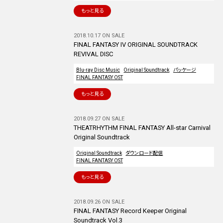
もっと見る
2018.10.17 ON SALE
FINAL FANTASY IV ORIGINAL SOUNDTRACK
REVIVAL DISC
Blu-ray Disc Music
Original Soundtrack
パッケージ
FINAL FANTASY OST
もっと見る
2018.09.27 ON SALE
THEATRHYTHM FINAL FANTASY All-star Carnival
Original Soundtrack
Original Soundtrack
ダウンロード配信
FINAL FANTASY OST
もっと見る
2018.09.26 ON SALE
FINAL FANTASY Record Keeper Original
Soundtrack Vol.3