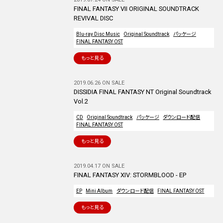
FINAL FANTASY VII ORIGINAL SOUNDTRACK
REVIVAL DISC
Blu-ray Disc Music
Original Soundtrack
パッケージ
FINAL FANTASY OST
もっと見る
2019.06.26 ON SALE
DISSIDIA FINAL FANTASY NT Original Soundtrack
Vol.2
CD
Original Soundtrack
パッケージ
ダウンロード配信
FINAL FANTASY OST
もっと見る
2019.04.17 ON SALE
FINAL FANTASY XIV: STORMBLOOD - EP
EP
Mini Album
ダウンロード配信
FINAL FANTASY OST
もっと見る