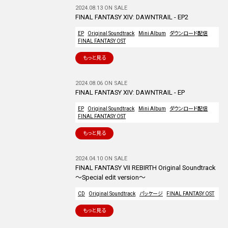
2024.08.13 ON SALE
FINAL FANTASY XIV: DAWNTRAIL - EP2
EP
Original Soundtrack
Mini Album
ダウンロード配信
FINAL FANTASY OST
もっと見る
2024.08.06 ON SALE
FINAL FANTASY XIV: DAWNTRAIL - EP
EP
Original Soundtrack
Mini Album
ダウンロード配信
FINAL FANTASY OST
もっと見る
2024.04.10 ON SALE
FINAL FANTASY VII REBIRTH Original Soundtrack
～Special edit version～
CD
Original Soundtrack
パッケージ
FINAL FANTASY OST
もっと見る