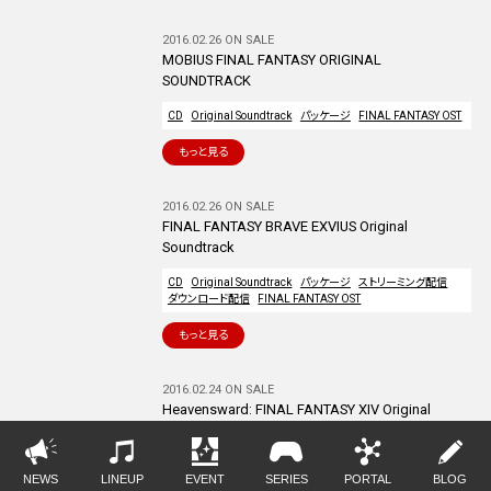
2016.02.26 ON SALE
MOBIUS FINAL FANTASY ORIGINAL
SOUNDTRACK
CD
Original Soundtrack
パッケージ
FINAL FANTASY OST
もっと見る
2016.02.26 ON SALE
FINAL FANTASY BRAVE EXVIUS Original
Soundtrack
CD
Original Soundtrack
パッケージ
ストリーミング配信
ダウンロード配信
FINAL FANTASY OST
もっと見る
2016.02.24 ON SALE
Heavensward: FINAL FANTASY XIV Original
Soundtrack
Blu-ray Disc Music
Original Soundtrack
パッケージ
NEWS
LINEUP
EVENT
SERIES
PORTAL
BLOG
ストリーミング配信
ダウンロード配信
FINAL FANTASY OST