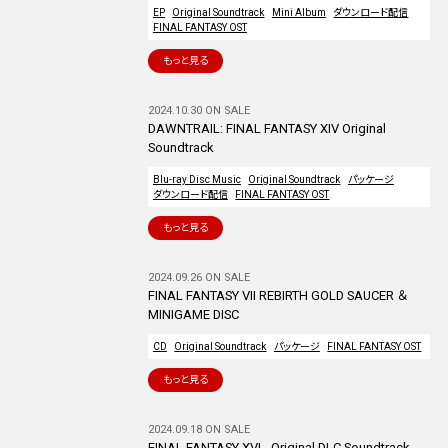
EP
Original Soundtrack
Mini Album
ダウンロード配信
FINAL FANTASY OST
もっと見る
2024.10.30 ON SALE
DAWNTRAIL: FINAL FANTASY XIV Original
Soundtrack
Blu-ray Disc Music
Original Soundtrack
パッケージ
ダウンロード配信
FINAL FANTASY OST
もっと見る
2024.09.26 ON SALE
FINAL FANTASY VII REBIRTH GOLD SAUCER ＆
MINIGAME DISC
CD
Original Soundtrack
パッケージ
FINAL FANTASY OST
もっと見る
2024.09.18 ON SALE
FINAL FANTASY XVI - Original DLC Soundtrack -