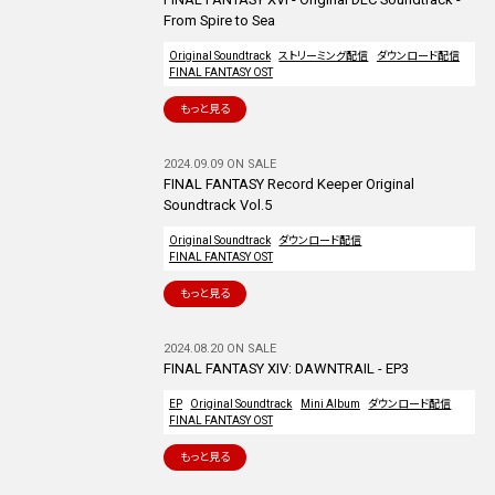
From Spire to Sea
Original Soundtrack
ストリーミング配信
ダウンロード配信
FINAL FANTASY OST
もっと見る
2024.09.09 ON SALE
FINAL FANTASY Record Keeper Original
Soundtrack Vol.5
Original Soundtrack
ダウンロード配信
FINAL FANTASY OST
もっと見る
2024.08.20 ON SALE
FINAL FANTASY XIV: DAWNTRAIL - EP3
EP
Original Soundtrack
Mini Album
ダウンロード配信
FINAL FANTASY OST
もっと見る