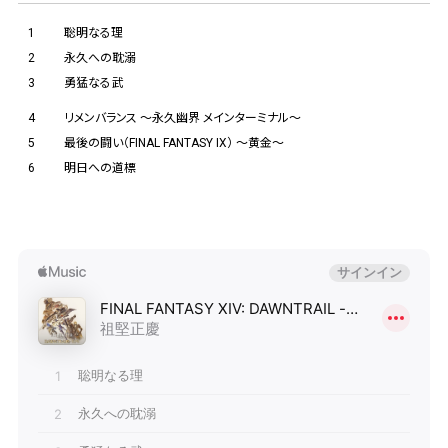
1
聡明なる理
2
永久への耽溺
3
勇猛なる武
4
リメンバランス 〜永久幽界 メインターミナル〜
5
最後の闘い（FINAL FANTASY IX） 〜黄金〜
6
明日への道標