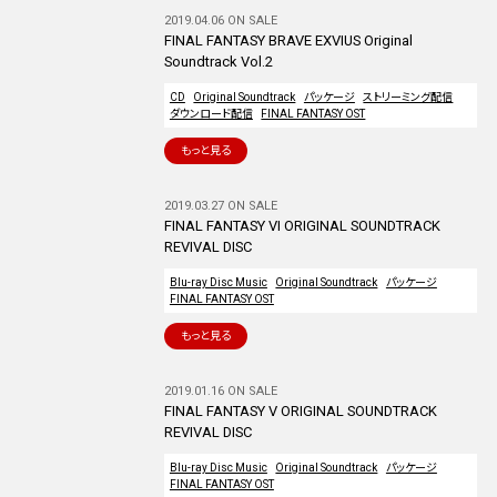
2019.04.06 ON SALE
FINAL FANTASY BRAVE EXVIUS Original
Soundtrack Vol.2
CD
Original Soundtrack
パッケージ
ストリーミング配信
ダウンロード配信
FINAL FANTASY OST
もっと見る
2019.03.27 ON SALE
FINAL FANTASY VI ORIGINAL SOUNDTRACK
REVIVAL DISC
Blu-ray Disc Music
Original Soundtrack
パッケージ
FINAL FANTASY OST
もっと見る
2019.01.16 ON SALE
FINAL FANTASY V ORIGINAL SOUNDTRACK
REVIVAL DISC
Blu-ray Disc Music
Original Soundtrack
パッケージ
FINAL FANTASY OST