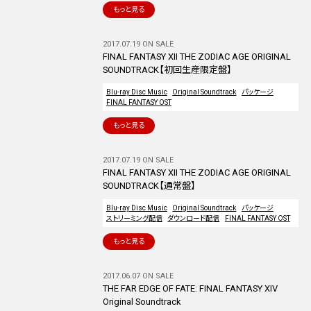
もっと見る
2017.07.19 ON SALE
FINAL FANTASY XII THE ZODIAC AGE ORIGINAL
SOUNDTRACK【初回生産限定盤】
Blu-ray Disc Music
Original Soundtrack
パッケージ
FINAL FANTASY OST
もっと見る
2017.07.19 ON SALE
FINAL FANTASY XII THE ZODIAC AGE ORIGINAL
SOUNDTRACK【通常盤】
Blu-ray Disc Music
Original Soundtrack
パッケージ
ストリーミング配信
ダウンロード配信
FINAL FANTASY OST
もっと見る
2017.06.07 ON SALE
THE FAR EDGE OF FATE: FINAL FANTASY XIV
Original Soundtrack