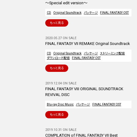
～Special edit version～
CD
Original Soundtrack
パッケージ
FINAL FANTASY OST
もっと見る
2020.05.27 ON SALE
FINAL FANTASY VII REMAKE Original Soundtrack
CD
Original Soundtrack
パッケージ
ストリーミング配信
ダウンロード配信
FINAL FANTASY OST
もっと見る
2019.12.04 ON SALE
FINAL FANTASY VIII ORIGINAL SOUNDTRACK
REVIVAL DISC
Blu-ray Disc Music
パッケージ
FINAL FANTASY OST
もっと見る
2019.10.31 ON SALE
COMPILATION of FINAL FANTASY VII Best