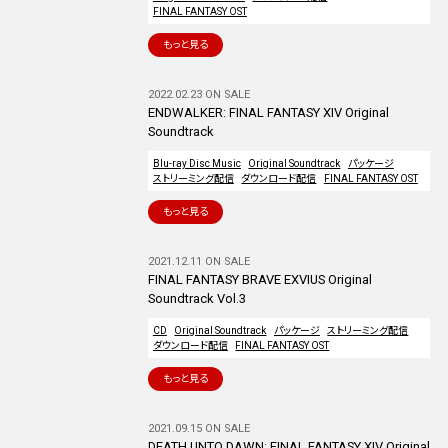
FINAL FANTASY OST
もっと見る
2022.02.23 ON SALE
ENDWALKER: FINAL FANTASY XIV Original
Soundtrack
Blu-ray Disc Music
Original Soundtrack
パッケージ
ストリーミング配信
ダウンロード配信
FINAL FANTASY OST
もっと見る
2021.12.11 ON SALE
FINAL FANTASY BRAVE EXVIUS Original
Soundtrack Vol.3
CD
Original Soundtrack
パッケージ
ストリーミング配信
ダウンロード配信
FINAL FANTASY OST
もっと見る
2021.09.15 ON SALE
DEATH UNTO DAWN: FINAL FANTASY XIV Original