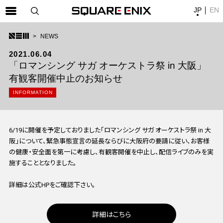
JP
EN
SQUARE ENIX 公式サイトメニュー
NEWS
ゲーム
2021.06.04
「ロマンシング サガ オーケストラ祭 in 大阪」
マガジン＆ブックス
有観客開催中止のお知らせ
ミュージック
INFORMATION
グッズ
ストア
6/19に開催を予定しておりました「ロマンシング サガ オーケストラ祭 in 大
阪」について、緊急事態宣言の延長ならびに大阪府の要請に従い、お客様
メンバーズ
の健康・安全面を第一に考慮し、有観客開催を中止し、配信ライブのみを実
動画
施することとなりました。
コラム
詳細は公式HPをご確認下さい。
会社情報
採用情報
詳細はこちら
SQUARE ENIX サイト内検索