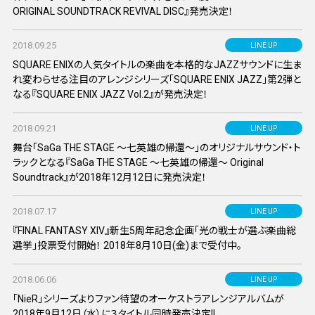
ORIGINAL SOUNDTRACK REVIVAL DISC』発売決定！
2018.09.25
LINE UP
SQUARE ENIXの人気タイトルの楽曲を本格的なJAZZサウンドに生ま
れ変わらせる注目のアレンジシリーズ「SQUARE ENIX JAZZ」第2弾と
なる『SQUARE ENIX JAZZ Vol.2』が発売決定！
2018.09.21
LINE UP
舞台「SaGa THE STAGE ～七英雄の帰還～」のオリジナルサウンド・ト
ラックとなる『SaGa THE STAGE ～七英雄の帰還～ Original
Soundtrack』が2018年12月12日に発売決定！
2018.07.17
LINE UP
『FINAL FANTASY XIV』新生5周年記念企画「光の戦士が選ぶ楽曲総
選挙」投票受付開始！ 2018年8月10日(金)まで受付中。
2018.06.06
LINE UP
「NieR」シリーズよりファン待望のオーケストラアレンジアルバムが
2018年9月12日（水）に３タイトル同時発売決定!!