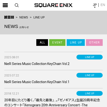
JP
EN
SQUARE ENIX 公式サイトメニュー
NEWS
LINE UP
ゲーム
NEWS
お知らせ
マガジン＆ブックス
ミュージック
ALL
EVENT
LINE UP
OTHER
グッズ
2025.08.01
LINE UP
ストア
NieR Series Music Collection KeyChain Vol.2
メンバーズ
2025.07.22
LINE UP
動画
NieR Series Music Collection KeyChain Vol.1
コラム
2018.12.21
LINE UP
会社情報
採用情報
20年目にたどり着く、「最先と最後」...。『ゼノギアス』生誕20周年記念
のコンサート「Xenogears 20th Anniversary Concert -The
SQUARE ENIX サイト内検索