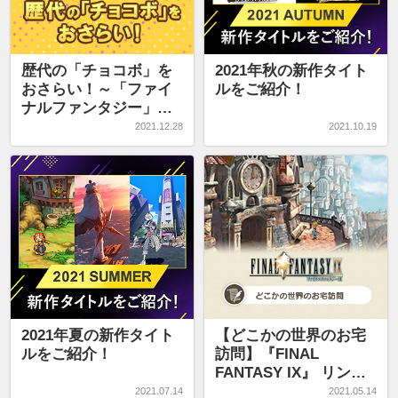
歴代の「チョコボ」を
2021年秋の新作タイト
おさらい！～「ファイ
ルをご紹介！
ナルファンタジー」
「チョコボ」シリーズ
2021.12.28
2021.10.19
クイズ～
2021年夏の新作タイト
【どこかの世界のお宅
ルをご紹介！
訪問】『FINAL
FANTASY IX』 リンド
ブルム：盗賊団タンタ
2021.07.14
2021.05.14