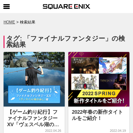
SQUARE ENIX 公式サイトメニュー
HOME
検索結果
ゲーム
タグ: 「ファイナルファンタジー」の検
マガジン＆ブックス
索結果
ミュージック
グッズ
ストア
メンバーズ
動画
コラム
【ゲーム釣り紀行】フ
2022年春の新作タイト
ァイナルファンタジー
ルをご紹介！
会社情報
採用情報
XV「ヴェスペル湖のぬ
し」編【前編】
SQUARE ENIX サイト内検索
2022.04.26
2022.04.19