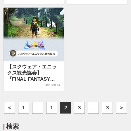
VII REMAKE』
FFⅦオリジナル版・
REMAKEの魅力
【スクウェア・エニッ
クス観光協会】
『FINAL FANTASY
X/X-2 HD Remaster』
2020.08.14
ビサイド島
<
1
…
1
2
3
…
3
>
検索