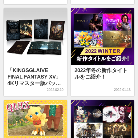
「KINGSGLAIVE
2022年冬の新作タイト
FINAL FANTASY XV」
ルをご紹介！
4Kリマスター版パッケ
ージが2022年2月9日発
2022.02.10
2022.01.13
売。野末武志氏のコメ
ントとともにパッケー
ジ版の封入特典を紹介
【４Gamer.net掲載】