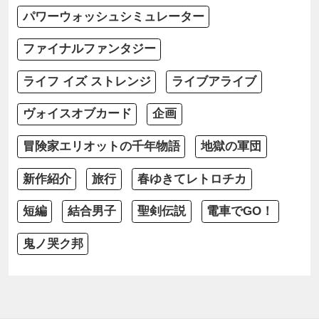
パワーウォッシュシミュレーター
ファイナルファンタジー
ライフ イズ ストレンジ
ライブアライブ
ヴォイスオブカード
企画
冒険家エリオットの千年物語
地獄の軍団
新作紹介
旅行
春ゆきてレトロチカ
短編
結合男子
聖剣伝説
電車でGO！
鬼ノ哭ク邦