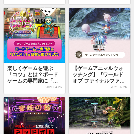
ラスのアジト
楽しくゲームを遊ぶ
【ゲームアニマルウォ
「コツ」とは？ボード
ッチング】『ワールド
ゲームの専門家に「い
オブ ファイナルファン
たスト」を題材に聞い
タジー マキシマ』
2021.04.26
2021.02.26
てみた