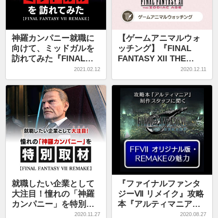
神羅カンパニー就職に
【ゲームアニマルウォ
向けて、ミッドガルを
ッチング】『FINAL
訪れてみた『FINAL
FANTASY XII THE
FANTASY VII
ZODIAC AGE』
2021.02.12
2020.12.11
REMAKE』
就職したい企業として
『ファイナルファンタ
大注目！憧れの「神羅
ジーⅦ リメイク』攻略
カンパニー」を特別取
本『アルティマニア』
材『FINAL FANTASY
制作スタッフに聞く
2020.11.27
2020.08.27